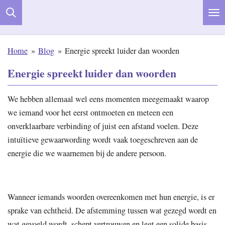
Ga
direct
naar
Home
»
Blog
»
Energie spreekt luider dan woorden
de
hoofdinhoud
Energie spreekt luider dan woorden
We hebben allemaal wel eens momenten meegemaakt waarop
we iemand voor het eerst ontmoeten en meteen een
onverklaarbare verbinding of juist een afstand voelen. Deze
intuïtieve gewaarwording wordt vaak toegeschreven aan de
energie die we waarnemen bij de andere persoon.
Wanneer iemands woorden overeenkomen met hun energie, is er
sprake van echtheid. De afstemming tussen wat gezegd wordt en
wat gevoeld wordt, schept vertrouwen en legt een solide basis