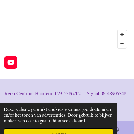
Y
o
u
T
u
b
Reiki Centrum Haarlem 023-5386702 Signal 06-48905348
e
reikihaarlem@protonmail.com
Deze website gebruikt cookies voor analyse-doeleinden
en/of het tonen van advertenties. Door gebruik te blijven
maken van de site gaat u hiermee akkoord.
Akkoord