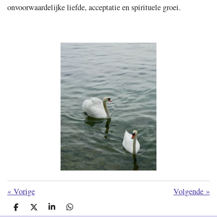
onvoorwaardelijke liefde, acceptatie en spirituele groei.
«
Vorige
Volgende
»
D
D
S
D