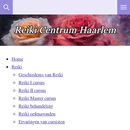
Ga
direct
naar
de
hoofdinhoud
Home
Reiki
Geschiedenis van Reiki
Reiki I cursus
Reiki II cursus
Reiki Master cursus
Reiki behandeling
Reiki oefenavonden
Ervaringen van cursisten